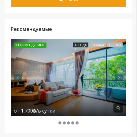
Рекомендуемые
РЕКОМЕНДУЕМЫЕ
АРЕНДА
КАМАЛА
ПЛЯЖИ
РЕ
от
1,700฿/в сутки
от