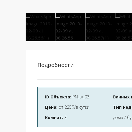
Подробности
ID Объекта:
PN_tv_03
Ванных 
Цена:
от
225$/в сутки
Тип нед
Комнат:
3
дома / бу