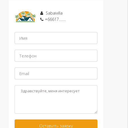
Sabaivilla
+66617........