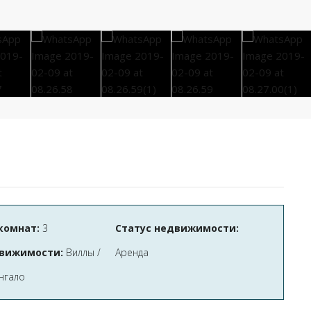
комнат:
3
Статус недвижимости:
вижимости:
Виллы /
Аренда
нгало