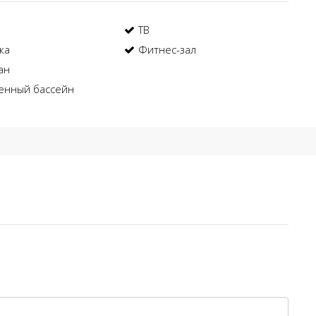
ТВ
ка
Фитнес-зал
ан
енный бассейн