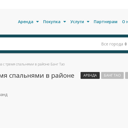
Аренда
Покупка
Услуги
Партнерам
О 
Все города
а с тремя спальнями в районе Банг Тао
емя спальнями в районе
АРЕНДА
БАНГ ТАО
ланд