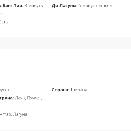
 Банг Тао:
3 минуты
До Лагуны:
5 минут пешком
е
Есть
укет
Страна:
Таиланд
трана:
Лаян, Пхукет,
нгтао, Лагуна