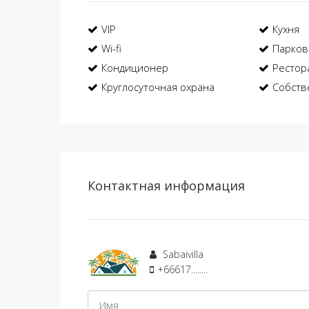
VIP
Кухня
Wi-fi
Парков
Кондиционер
Рестор
Круглосуточная охрана
Собств
Контактная информация
Sabaivilla
+66617........