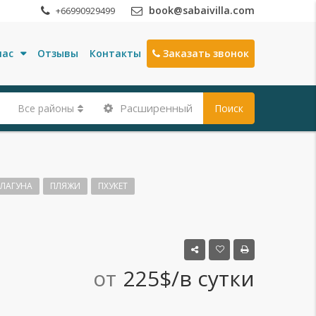
book@sabaivilla.com
+66990929499
нас
Отзывы
Контакты
Заказать звонок
Расширенный
Все районы
Поиск
ЛАГУНА
ПЛЯЖИ
ПХУКЕТ
от
225$/в сутки