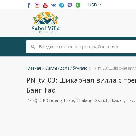
USD
Главная
Виллы / дома / бунгало
PN_tv_03: Шикарная вилл
PN_tv_03: Шикарная вилла с тр
Банг Тао
27HQ+5P Choeng Thale, Thalang District, Пхукет, Таи