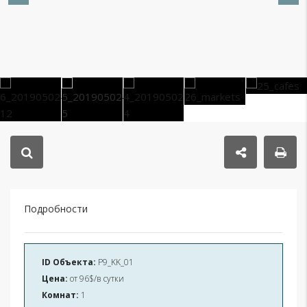
Подробности
ID Объекта:
P9_KK_01
Цена:
от
96$/в сутки
Комнат:
1