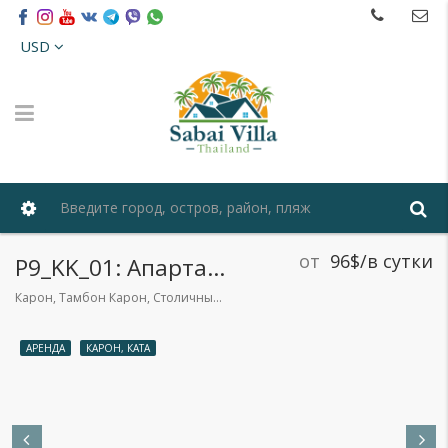
USD
от
96$/в сутки
P9_KK_01: Апартаменты-отель между пляжами Ката и Карон
Карон, Тамбон Карон, Столичный ампхе Пхукет, Пхукет 83100, Таиланд
АРЕНДА
КАРОН, КАТА