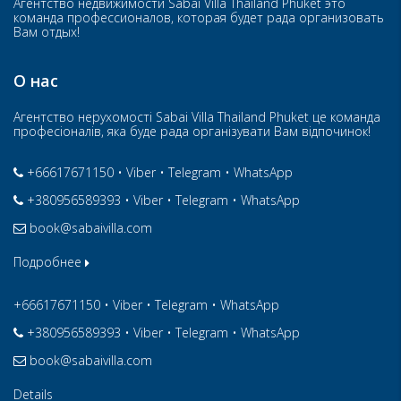
Агентство недвижимости Sabai Villa Thailand Phuket это
команда профессионалов, которая будет рада организовать
Вам отдых!
О нас
Агентство нерухомості Sabai Villa Thailand Phuket це команда
професіоналів, яка буде рада організувати Вам відпочинок!
+66617671150
•
Viber
•
Telegram
•
WhatsApp
+380956589393
•
Viber
•
Telegram
•
WhatsApp
book@sabaivilla.com
Подробнее
+66617671150
•
Viber
•
Telegram
•
WhatsApp
+380956589393
•
Viber
•
Telegram
•
WhatsApp
book@sabaivilla.com
Details