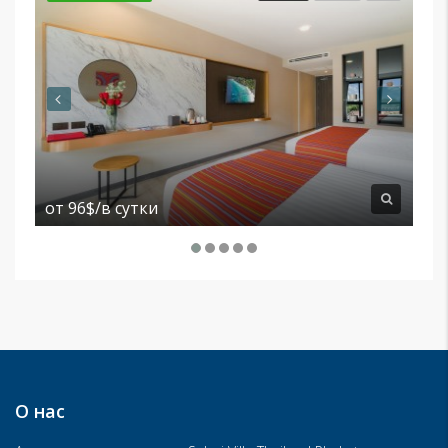
от
96$/в сутки
от
О нас