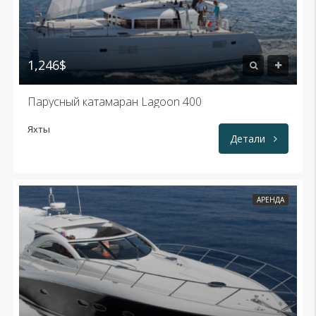
1,246$
Парусный катамаран Lagoon 400
Яхты
Детали
АРЕНДА