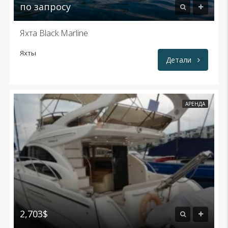
по запросу
Яхта Black Marline
Яхты
Детали
АРЕНДА
2,703$