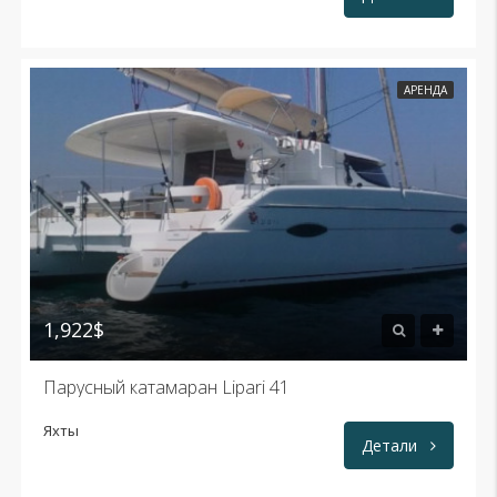
АРЕНДА
1,922$
Парусный катамаран Lipari 41
Яхты
Детали