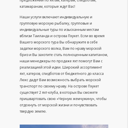
предложений по яхтам, катерам, спидботам,
катамаранам, которые ждут Вас!
Наши услуги включают индивидуальную и
групповую морскую рыбалку, групповые и
индивидуальные туры по изысканным местам
вблизи Таиланда и острова Пхукет. Если во время
Вашего морского тура Вы обнаружите в себе
задатки морского волка, Вам по нраву морской
бриз и Вы захотите стать полноценным капитаном,
наши менеджеры по продаже яхт помогут Вам с
реализацией этой идеи. Широкий ассортимент
яхт, катеров, спидботов от бюджетного до класса
Люкс дадут Вам возможность выбрать морской
транспорт по своему нраву. На острове Пхукет
существует 2 яхт-клуба, в которых Вы сможете
пришвартовать свою «Черную жемчужину», чтобы
отдохнуть от морской жизни и почувствовать
твердую землю.