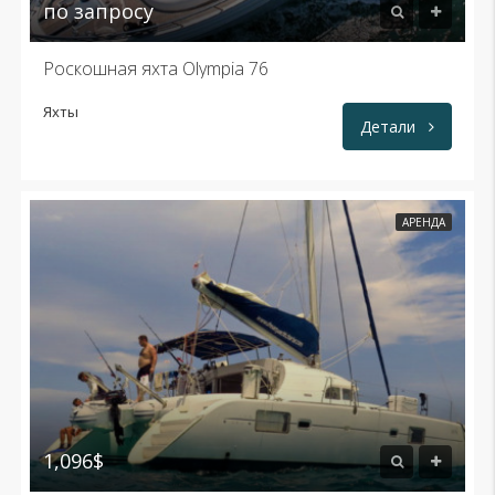
по запросу
Роскошная яхта Olympia 76
Яхты
Детали
АРЕНДА
1,096$