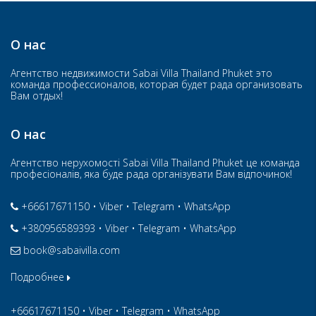
О нас
Агентство недвижимости Sabai Villa Thailand Phuket это
команда профессионалов, которая будет рада организовать
Вам отдых!
О нас
Агентство нерухомості Sabai Villa Thailand Phuket це команда
професіоналів, яка буде рада організувати Вам відпочинок!
+66617671150
•
Viber
•
Telegram
•
WhatsApp
+380956589393
•
Viber
•
Telegram
•
WhatsApp
book@sabaivilla.com
Подробнее
+66617671150
•
Viber
•
Telegram
•
WhatsApp