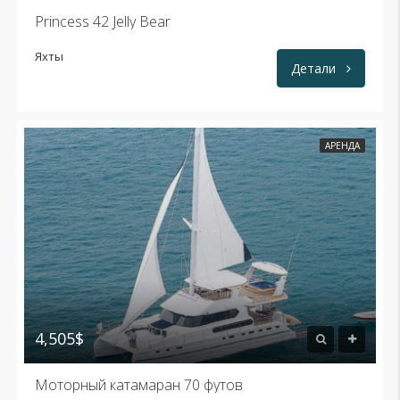
Princess 42 Jelly Bear
Яхты
Детали
АРЕНДА
4,505$
Моторный катамаран 70 футов