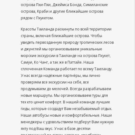
острова Пхи-Пхи, Джеймса Бонда, Симиланские
острова, Краби и другие ближайшие острова
рядом с Пхукетом.
Красоты Таиланда раскинуты по всей территории
страны, включая ближайшие острова. Чтобы
увидеть первозданную природу тропических лесов
и джунглей мы организовываем уникальные
морские экскурсии в Таиланде на острова Пхукет,
Самуи, Ко Чанг, а так же в Паттайе. Наша
сплоченная Команда работает по всему Таиланду.
У нас всегда надёжные партнёры, мы лично
проверяем все экскурсии на себе, все
продумываем до мелочей. Всегда разрабатываем
новые маршруты. Мы организовываем туры для
тех кто ценит комфорт. В нашей команде лучшие
гиды, которые создадут Вам незабываемый отдых.
Наши автобусы новые и комфортабельные. Наши
менеджеры с удовольствием подберут Вам нужную
яхту под Ваш вкус. У нас в базе десятки