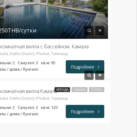
250THB/сутки
 комнатная вилла с бассейном. Камала
ala, Kathu District, Phuket, Таиланд
альни: 2
Санузел: 3
кв.м: 95
Подробнее
лы / дома / бунгало
000THB/сутки
АРЕНДА
КАМАЛА
ПЛЯЖИ
 комнатная вилла.Камала
ala, Kathu District, Phuket, Таиланд
альни: 2
Санузел: 3
кв.м: 120
Подробнее
лы / дома / бунгало