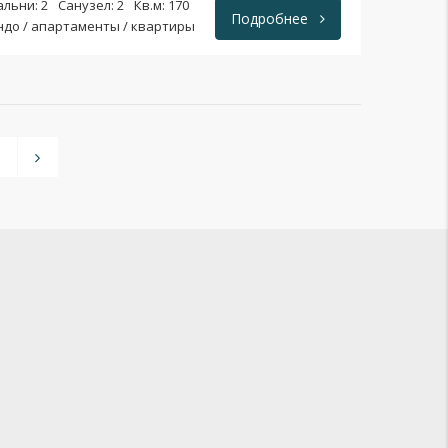
альни: 2
Санузел: 2
Кв.м: 170
Подробнее
ндо / апартаменты / квартиры
3