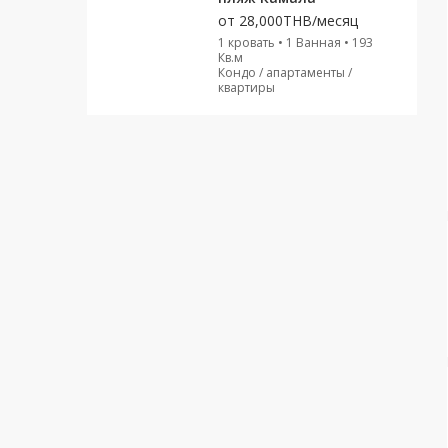
от
28,000THB/месяц
1 кровать • 1 Ванная • 193
Кв.м
Кондо / апартаменты /
квартиры