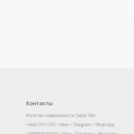
Контакты
Агенство недвижимости Sabai Villa
+66617671150
•
Viber
•
Telegram
•
WhatsApp
+380956589393
•
Viber
•
Telegram
•
WhatsApp