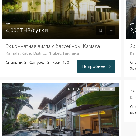
от
от
4,000THB/сутки
2,
3х комнатная вилла с бассейном. Камала
2х
Kamala, Kathu District, Phuket, Таиланд
Kam
Спальни: 3
Санузел: 3
кв.м: 150
Сп
Подробнее
Вил
от
3,
АРЕНДА
КАМАЛА
ПЛЯЖИ
2х
Kam
Сп
Вил