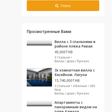
Поиск
Просмотренные Вами
Вилла с 3 спальнями в
районе пляжа Раваи
45,000THB
3 Спальни •
Виллы / дома / бунгало
3х комнатная вилла с
басейном. Лагуна
15,740,000THB
3 Спальни • 4 Ванные • 436
Кв.м
Виллы / дома / бунгало
Апартаменты с
панорамным видом на
пляж Камала