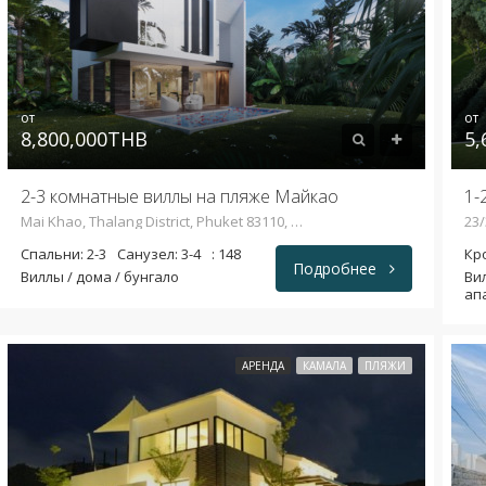
от
от
8,800,000THB
5,
2-3 комнатные виллы на пляже Майкао
Mai Khao, Thalang District, Phuket 83110, Таиланд
Спальни: 2-3
Санузел: 3-4
: 148
Кро
Подробнее
Виллы / дома / бунгало
Вил
ап
АРЕНДА
КАМАЛА
ПЛЯЖИ