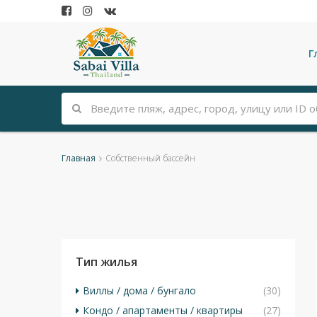
Г
Главная
Собственный бассейн
Тип жилья
Виллы / дома / бунгало
(30)
Кондо / апартаменты / квартиры
(27)