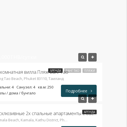
,000THB/сутки
АРЕНДА
БАНГ ТАО
ПЛЯЖИ
 комнатная вилла.Пляж Банг Тао
g Tao Beach, Phuket 83110, Таиланд
альни: 4
Санузел: 4
кв.м: 250
Подробнее
лы / дома / бунгало
3,000THB/неделя
АРЕНДА
Эксклюзивные 2х спальные апартаменты с бассейном. Камала
Kamala Beach, Kamala, Kathu District, Phuket 83120, Таиланд