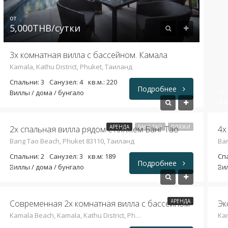
от
5,000THB/сутки
3х комнатная вилла с бассейном. Камала
Kamala, Kathu District, Phuket, Таиланд
Спальни: 3
Санузел: 4
кв.м.: 220
Подробнее
Виллы / дома / бунгало
от
Долгосрочная аренда
11
АРЕНДА
БАНГ ТАО
ПЛЯЖИ
2х спальная вилла рядом с пляжем Банг Тао
4х
Bang Tao Beach, Phuket 83110, Таиланд
Ban
Спальни: 2
Санузел: 3
кв.м: 189
Сп
Подробнее
Виллы / дома / бунгало
от
Вил
от
23,000THB/неделя
2
АРЕНДА
Современная 2х комнатная вилла с бассейном
Kamala Beach, Kamala, Kathu District, Phuket 83120, Таиланд