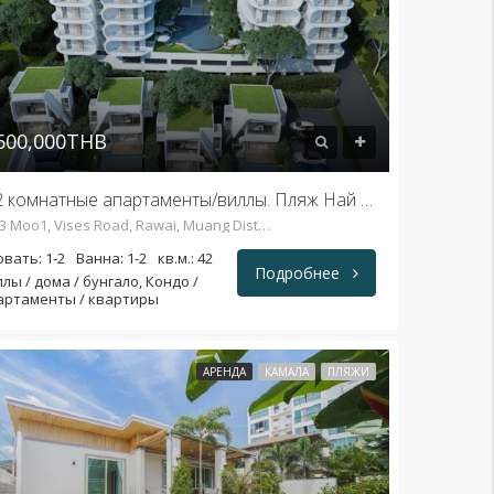
600,000THB
1-2 комнатные апартаменты/виллы. Пляж Най Харн
23/3 Moo1, Vises Road, Rawai, Muang District, Phuket 83100, Thailand, Phuket, Muang, ภูเก็ต 83100, Таиланд
вать: 1-2
Ванна: 1-2
кв.м.: 42
Подробнее
лы / дома / бунгало, Кондо /
артаменты / квартиры
АРЕНДА
КАМАЛА
ПЛЯЖИ