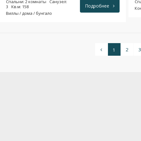
Спальни: 2 комнаты
Санузел:
Сп
Подробнее
3
Кв.м: 158
Ко
Виллы / дома / бунгало
2
1