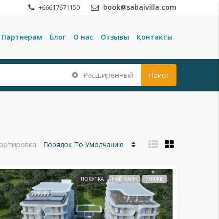
book@sabaivilla.com
+66617671150
Партнерам
Блог
О нас
Отзывы
Контакты
Расширенный
Поиск
ортировка:
Порядок По Умолчанию
ПОКУПКА
НАЙ ХАРН
ПЛЯЖИ