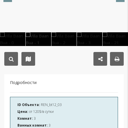
Подробности
ID Объекта:
REN_bt12_03
Цена:
от
120$/в сутки
Комнат:
3
Ванных комнат:
3