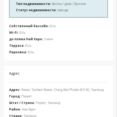
Тип недвижимости:
Виллы / дома / бунгало
Статус недвижимости:
Аренда
Собственный бассейн:
Есть
Wi-Fi:
Есть
до пляжа Най Харн:
3 мин
Терраса:
Есть
Парковка:
Есть
Адрес
Адрес:
Rawai, Tambon Rawai, Chang Wat Phuket 83130, Таиланд
Город:
Пхукет
Штат / Страна:
Пхукет, Таиланд
Район:
Наи Харн
Страна:
Таиланд