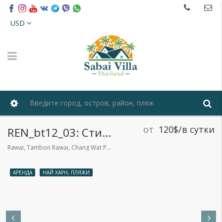
USD
от
120$/в сутки
REN_bt12_03: Стильная вилла с тремя спальнями недалеко от пляжа Най Харн
Rawai, Tambon Rawai, Chang Wat Phuket 83130, Таиланд
АРЕНДА
НАЙ ХАРН, ПЛЯЖИ