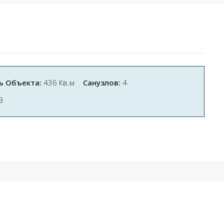
 Объекта:
436 Кв.м
Санузлов:
4
3