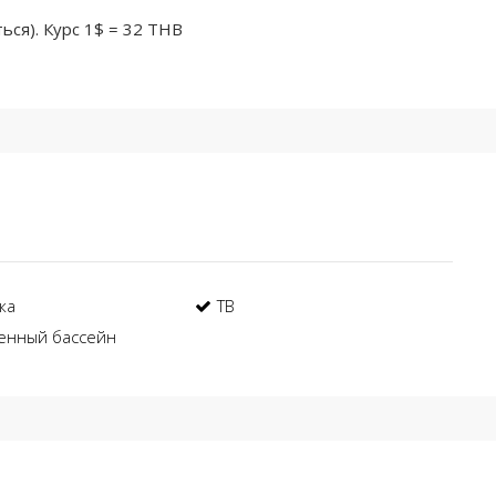
ься). Курс 1$ = 32 THB
ка
ТВ
енный бассейн