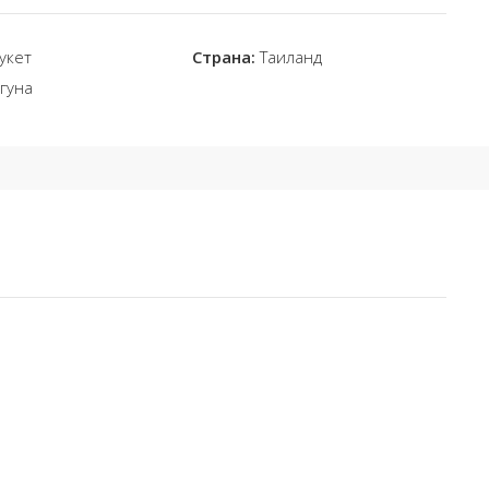
укет
Страна:
Таиланд
гуна