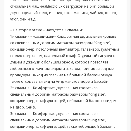
стиральная машинаElectrolux с загрузкой на 6 кг, большой
двухстворчатый холодильник, кофе-машина, чайник, тостер,
утюг, фен и т.д.
– На втором этаже – находятся 3 спальни:
1я спальня – «хозяйская»- Комфортная двуспальная кровать
со специальным дорогим матрасом размером “King size”,
кондиционер, потолочный вентилятор, телевизор, туалетный
столик с зеркалом, плательный шкаф. Отдельный санузел с
душем и джакузи с большим окном, которое позволяет
любоваться отличным видом и закатом, принимая водные
процедуры. Выход из спальни на большой балкон откуда
также открывается вид на Андаманское море и бассейн.
2я спальня – Комфортная двуспальная кровать со
специальным дорогим матрасом размером “King size”,
кондиционер, шкаф для вещей, небольшой балкон с видом
на двор. Сейф.
3я спальня – Комфортная двуспальная кровать со
специальным дорогим матрасом размером “King size”,
кондиционер, шкаф для вещей, также небольшой балкон с