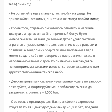
телефоны и т.д.;
– Не оставляйте еду в спальне, гостиной и на улице. Не
привлекайте насекомых, они точно не смогут пройти мимо;
– Кроме того, отдельно бы хотелось отметить о наличие
джакузи в апартаментах. Этот приятный бонус будет
интересен всем: от мала до велика! Дети с удовольствием
играются с пузырьками, что доставляет им море радости и
позитива! А вечером их родители или влюблённая пара
может создать себе неповторимое настроение, нежась в
наполненной ванне с ароматной пеной и наслаждаясь
неповторимыми закатами из окна, которые ежедневно нам
дарит гостеприимное тайское небо!
– Детская кроватка и стульчик – эта платная услуга по запросу,
пожалуйста, информируйте меня заблаговременно до
заселения, стоимость – 1,500 бат;
– С радостью организую для Вас трансфер из аэропорта.
Услуга платная. Цена: утро\день\вечер – 1,000 бат.; поздний