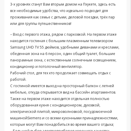
3-х уровнях станут Вам вторым домом на Пхукете, здесь есть
все необходимые удобства, что идеально подходит для
проживания как семье с детьми, деловой поездки, трёх пар
или для группы путешественников!
– Вход с первого этажа, рядом с парковкой. На первом этаже
находится гостиная с большим плазменным телевизором
Samsung UHD TV 55 дюймов, удобными диванами и креслами,
обеденная зона на 6 персон, один общий туалет, большие
панорамные окна, с естественным солнечным освещением,
кондиционер и потолочный вентилятор.
Рабочий стол, для тех кто продолжает совмещать отдых с
работой.
С гостиной имеется выход на просторный балкон с летней
мебелью, откуда открывается вид на бассейн апартаментов.
Также на первом этаже находится отдельная полностью
оборудованная кухня с кондиционером, духовкой,
электрической плитой, микроволновкой, посудомоечной
машинойSiemens и со всеми кухонными принадлежностями,
которые могут Вам понадобиться во время вашего отдыха;
– Большой выбор электроприборов хорошего качества: