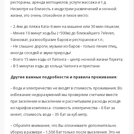
рестораны, аренда мотоциклов, услуги массажа и т.д.
Несмотря на близость к индустрии развлечений и ночной
жизни, это очень спокойное и тихое место:
– 2.4км до пляжа Ката–6 мин на машине или 30 мин пешком;
– Менее 10 минут ходьбы (~500м) до ближайшего 7eleven,
банкомат, разнообразие баров и ресторанов и т.п.;
– Не слышно дороги, музыки из баров – только пение птиц,
иногда соседей и звуки природы!
– Всего 15 мин езды от Патонга – центр ночной жизни Пхукета;
– В 5 минутах езды до кольца Чалонга и пристани.
Другие важные подробности и правила проживания:
– Вода и электричество не входят в стоимость проживания; Во
избежание недоразумений мы проверяем счетчики вместе
при заселении и выселении и рассчитываем расходы исходя
из тарифов комплекса- стоимость электричества – 6 бат за
юнеет, стоимость вода – 35 бат за куб.метр.
– Обратите внимание, что Вы оплачиваете дополнительно
уборку в размере – 1,500 бат только после выселения. Это не