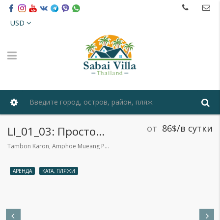
USD
от
86$/в сутки
LI_01_03: Просторные апартаменты с тремя спальнями на пляже Ката
Tambon Karon, Amphoe Mueang Phuket, Chang Wat Phuket 83100, Таиланд
АРЕНДА
КАТА, ПЛЯЖИ