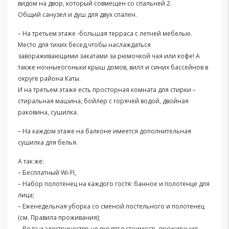
видом на двор, который совмещен со спальней 2.
Общий санузел и душ для двух спален.
– На третьем этаже -большая терраса с летней мебелью.
Место для тихих бесед,чтобы наслаждаться
завораживающими закатами за рюмочкой чая или кофе! А
также ночныеогоньки крыш домов, вилл и синих бассейнов в
округе района Каты.
И на третьем этаже есть просторная комната для стирки –
стиральная машина, бойлер с горячей водой, двойная
раковина, сушилка.
– На каждом этаже на балконе имеется дополнительная
сушилка для белья.
А так же:
– Бесплатный Wi-FI,
– Набор полотенец на каждого гостя: банное и полотенце для
лица;
– Еженедельная уборка со сменой постельного и полотенец
(см. Правила проживания);
– Вода и электричество не входят в стоимость проживания