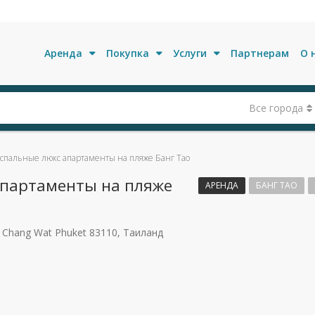
Аренда
Покупка
Услуги
Партнерам
О 
Все города
оспальные люкс апартаменты на пляже Банг Тао
апартаменты на пляже
АРЕНДА
БАНГ ТАО
 Chang Wat Phuket 83110, Таиланд