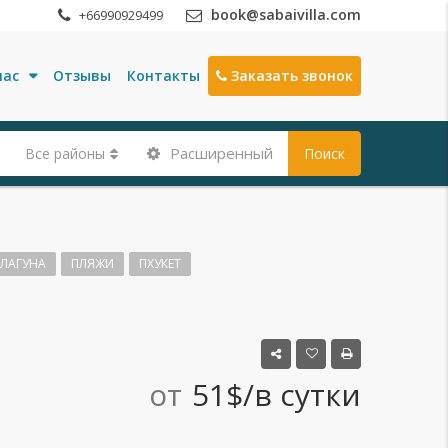
book@sabaivilla.com
+66990929499
нас
Отзывы
Контакты
Заказать звонок
Расширенный
Все районы
Поиск
ЛАГУНА
ПЛЯЖИ
ПХУКЕТ
от
51$/в сутки