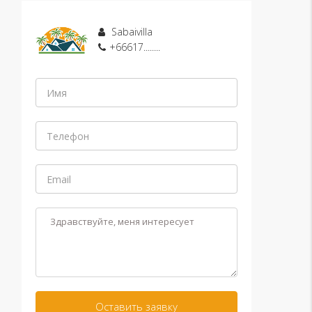
Sabaivilla
+66617........