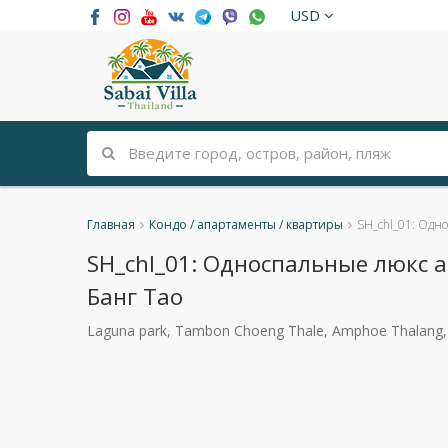
USD
Главная
Кондо / апартаменты / квартиры
SH_chl_01: Одн
SH_chl_01: Односпальные люкс 
Банг Тао
Laguna park, Tambon Choeng Thale, Amphoe Thalang,