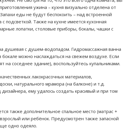
ухней. Не смотря на то, что это всего одна комната, вы
приготовления ужина – кухня визуально отделена от
 Запахи еды не будут беспокоить – над встроенной
 с подсветкой. Также на кухне имеется кухонная
инарные лопатки, столовые приборы, бокалы, чашки с
на душевая с душем-водопадом. Гидромассажная ванна
в бокале можно наслаждаться на свежем воздухе. Если
ят на соседнее здание), воспользуйтесь купальниками.
качественных лакокрасочных материалов,
оски, натурального мрамора (на балконе) и т.д.
 дизайнера, ему удалось создать красивый и при том
тся также дополнительное спальное место (матрас +
 взрослый или ребёнок. Предусмотрен также запасной
еще одно одеяло.