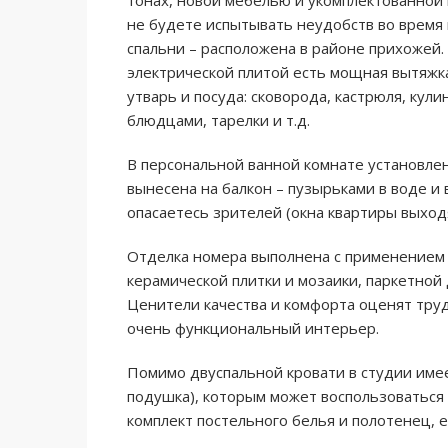
тонах, новой мебелью и укомплектованной к
не будете испытывать неудобств во время 
спальни – расположена в районе прихожей.
электрической плитой есть мощная вытяжка
утварь и посуда: сковорода, кастрюля, кул
блюдцами, тарелки и т.д.
В персональной ванной комнате установле
вынесена на балкон – пузырьками в воде и 
опасаетесь зрителей (окна квартиры выход
Отделка номера выполнена с применением 
керамической плитки и мозаики, паркетной д
Ценители качества и комфорта оценят труд
очень функциональный интерьер.
Помимо двуспальной кровати в студии имее
подушка), которым может воспользоваться
комплект постельного белья и полотенец, 