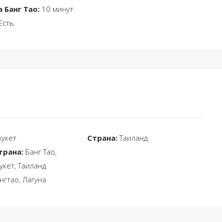
 Банг Тао:
10 минут
Есть
укет
Страна:
Таиланд
трана:
Банг Тао,
укет, Таиланд
нгтао, Лагуна