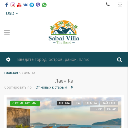
USD
Главная
Лаем Ка
Лаем Ка
От новых к старым
Сортировать по:
РЕКОМЕНДУЕМЫЕ
АРЕНДА
ЕВА
ЛАЕМ КА
НАЙ ХАРН
ПЛЯЖИ
РАВАИ