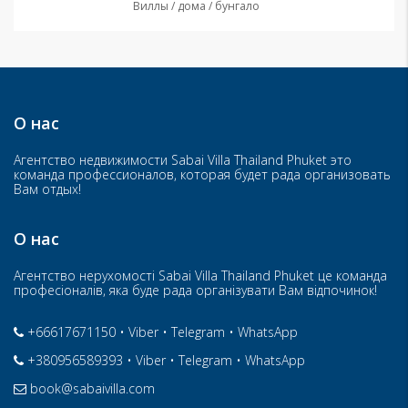
Виллы / дома / бунгало
О нас
Агентство недвижимости Sabai Villa Thailand Phuket это
команда профессионалов, которая будет рада организовать
Вам отдых!
О нас
Агентство нерухомості Sabai Villa Thailand Phuket це команда
професіоналів, яка буде рада організувати Вам відпочинок!
+66617671150
•
Viber
•
Telegram
•
WhatsApp
+380956589393
•
Viber
•
Telegram
•
WhatsApp
book@sabaivilla.com