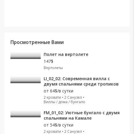
Просмотренные Вами
Полет на вертолете
147$
Вертолеты
LI_02_02: Современная вилла с
двумя спальнями среди тропиков
от
64$/в сутки
2 кровати • 2 Санузел •
Виллы / дома / бунгало
FM_01_02: Уютные бунгало с двумя
спальнями на Камале
от
54$/в сутки
2 кровати • 2 Санузел •