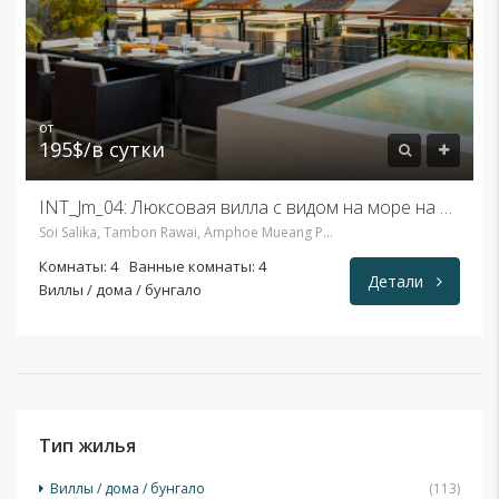
от
195$/в сутки
INT_Jm_04: Люксовая вилла с видом на море на пляже Ева, район Раваи
Soi Salika, Tambon Rawai, Amphoe Mueang Phuket, Chang Wat Phuket 83100, Таиланд
Комнаты: 4
Ванные комнаты: 4
Детали
Виллы / дома / бунгало
Тип жилья
Виллы / дома / бунгало
(113)