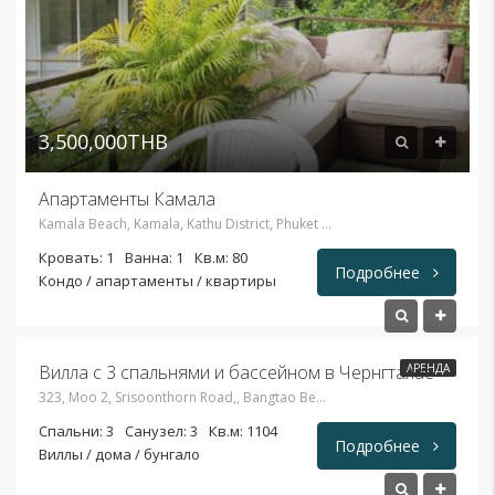
3,500,000THB
Апартаменты Камала
Kamala Beach, Kamala, Kathu District, Phuket 83120, Таиланд
Кровать: 1
Ванна: 1
Кв.м: 80
Подробнее
Кондо / апартаменты / квартиры
Вилла с 3 спальнями и бассейном в Чернгталае
АРЕНДА
323, Moo 2, Srisoonthorn Road,, Bangtao Beach, Cherngtalay, Thalang, ภูเก็ต 83110, Таиланд
Спальни: 3
Санузел: 3
Кв.м: 1104
Подробнее
Виллы / дома / бунгало
45,000THB