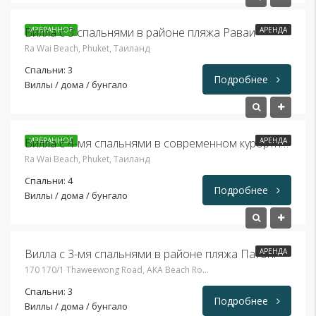
Вилла с 3 спальнями в районе пляжа Раваи
ИЗБРАННОЕ
АРЕНДА
Ra Wai Beach, Phuket, Таиланд
Спальни: 3
Подробнее
Виллы / дома / бунгало
57,000THB
ИЗБРАННОЕ
АРЕНДА
Вилла с 4-мя спальнями в современном курортном комплексе на Раваи
Ra Wai Beach, Phuket, Таиланд
Спальни: 4
Подробнее
Виллы / дома / бунгало
115,000THB
Вилла с 3-мя спальнями в районе пляжа Патонг
АРЕНДА
170 170/1 Thaweewong Road, AKA Beach Road, Patong Beach, Phuket, ภูเก็ต 83150, Таиланд
Спальни: 3
Подробнее
Виллы / дома / бунгало