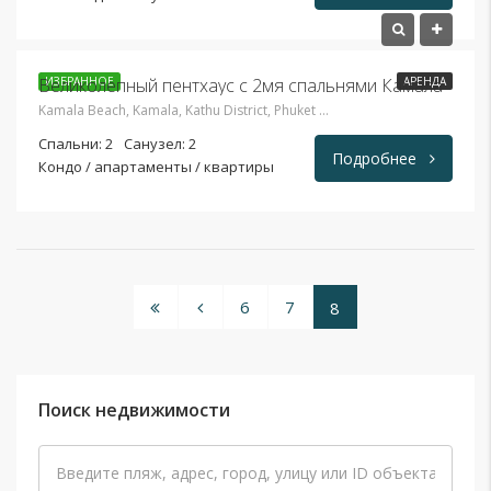
125,000THB
Великолепный пентхаус с 2мя спальнями Камала
ИЗБРАННОЕ
АРЕНДА
Kamala Beach, Kamala, Kathu District, Phuket 83120, Таиланд
Спальни: 2
Санузел: 2
Подробнее
Кондо / апартаменты / квартиры
6
7
8
Поиск недвижимости