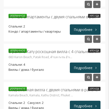
73,000THB
ИЗБРАННОЕ
АРЕНДА
Уютные аппартаменты с двумя спальнями в районе пляжа Наи Харн
Спальни: 2
Подробнее
Кондо / апартаменты / квартиры
85,000THB
ИЗБРАННОЕ
АРЕНДА
В районе Кату роскошная вилла с 4 спальнями и бассейном
683 Karon Beach, Patak Road, ตำบล กะรน อำเภอเมืองภูเก็ต ภูเก็ต 83100, Таиланд
Спальни: 4
Подробнее
Виллы / дома / бунгало
63,000THB
ИЗБРАННОЕ
АРЕНДА
Современная вилла с двумя спальнями в районе Камала
Kamala Beach, Kamala, Kathu District, Phuket 83120, Таиланд
Спальни: 2
Санузел: 2
Подробнее
Виллы / дома / бунгало