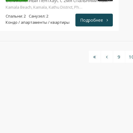
Великолепный пентхаус с 2мя спальнями Камала
Kamala Beach, Kamala, Kathu District, Phuket 83120, Таиланд
Спальни: 2
Санузел: 2
Подробнее
Кондо / апартаменты / квартиры
9
1