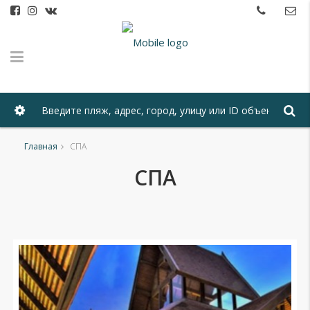
Главная
СПА
СПА