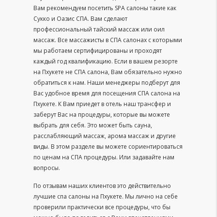
Вам рекомендуем посетить SPA салоны такие как
Сукко и Оазис СПА. Вам сделают
профессиональный тайский массаж или оил
массаж. Все массажисты в СПА салонах с которыми
мы работаем сертифицированы и проходят
каждый год квалификацию. Если в вашем резорте
на Пхукете не СПА салона, Вам обязательно нужно
обратиться к нам. Наши менеджеры подберут для
Вас удобное время для посещения СПА салона на
Пхукете. К Вам приедет в отель наш трансфер и
заберут Вас на процедуры, которые вы можете
выбрать для себя. Это может быть сауна,
расслабляющий массаж, арома массаж и другие
виды. В этом разделе вы можете сориентироваться
по ценам на СПА процедуры. Или задавайте нам
вопросы.
По отзывам наших клиентов это действительно
лучшие спа салоны на Пхукете. Мы лично на себе
проверили практически все процедуры, что бы