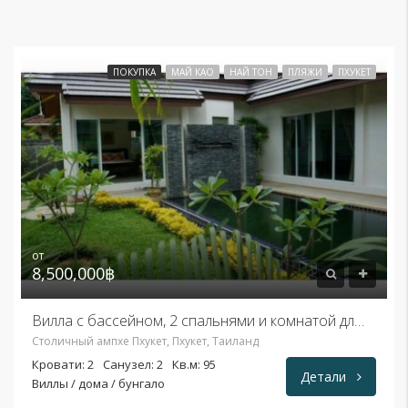
ПОКУПКА
МАЙ КАО
НАЙ ТОН
ПЛЯЖИ
ПХУКЕТ
от
8,500,000฿
Вилла с бассейном, 2 спальнями и комнатой для горничной
Столичный ампхе Пхукет, Пхукет, Таиланд
Кровати: 2
Санузел: 2
Кв.м: 95
Детали
Виллы / дома / бунгало