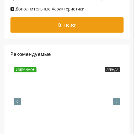
Дополнительные Характеристики
Поиск
Рекомендуемые
35,000THB
ИЗБРАННОЕ
АРЕНДА
ИЗ